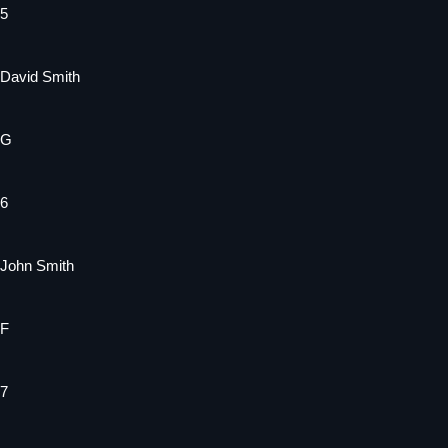
5
David Smith
G
6
John Smith
F
7