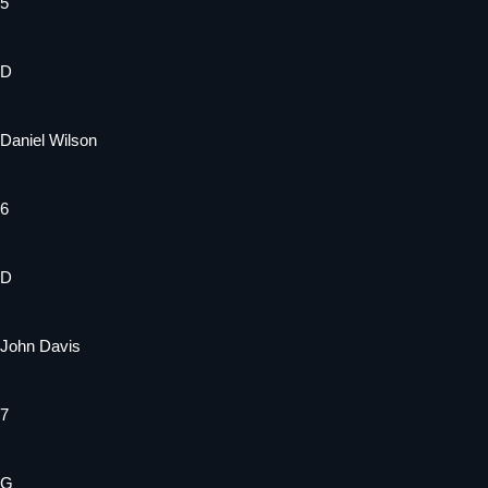
5
D
Daniel Wilson
6
D
John Davis
7
G