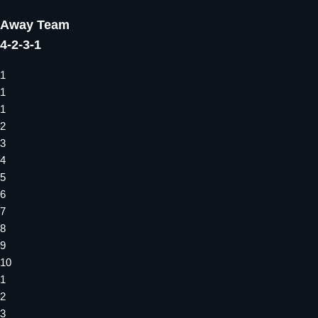
Away Team
4-2-3-1
1
1
1
2
3
4
5
6
7
8
9
10
1
2
3