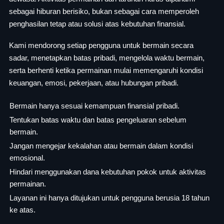
sebagai hiburan berisiko, bukan sebagai cara memperoleh
penghasilan tetap atau solusi atas kebutuhan finansial.
Kami mendorong setiap pengguna untuk bermain secara
sadar, menetapkan batas pribadi, mengelola waktu bermain,
serta berhenti ketika permainan mulai memengaruhi kondisi
keuangan, emosi, pekerjaan, atau hubungan pribadi.
Bermain hanya sesuai kemampuan finansial pribadi.
Tentukan batas waktu dan batas pengeluaran sebelum
bermain.
Jangan mengejar kekalahan atau bermain dalam kondisi
emosional.
Hindari menggunakan dana kebutuhan pokok untuk aktivitas
permainan.
Layanan ini hanya ditujukan untuk pengguna berusia 18 tahun
ke atas.