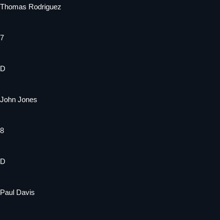
Thomas Rodriguez
7
D
John Jones
8
D
Paul Davis