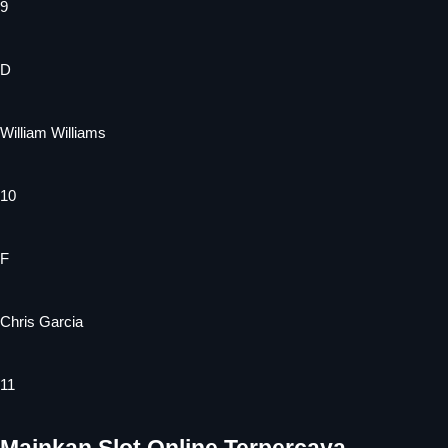
9
D
William Williams
10
F
Chris Garcia
11