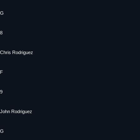
G
8
Chris Rodriguez
F
9
John Rodriguez
G