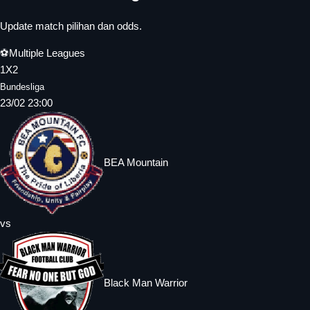
Update match pilihan dan odds.
⚽
Multiple Leagues
1
X
2
Bundesliga
23/02 23:00
BEA Mountain
vs
Black Man Warrior