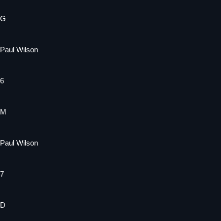
G
Paul Wilson
6
M
Paul Wilson
7
D