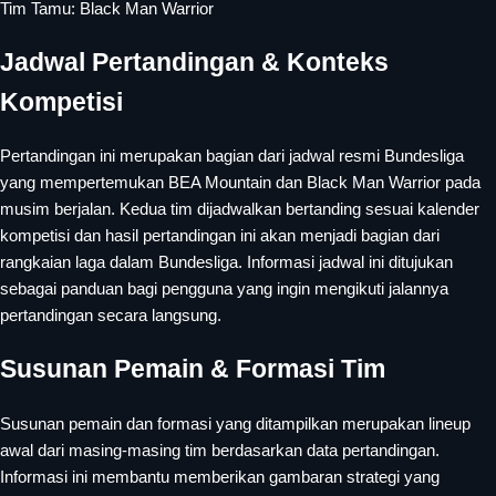
Tim Tamu: Black Man Warrior
Jadwal Pertandingan & Konteks
Kompetisi
Pertandingan ini merupakan bagian dari jadwal resmi Bundesliga
yang mempertemukan BEA Mountain dan Black Man Warrior pada
musim berjalan. Kedua tim dijadwalkan bertanding sesuai kalender
kompetisi dan hasil pertandingan ini akan menjadi bagian dari
rangkaian laga dalam Bundesliga. Informasi jadwal ini ditujukan
sebagai panduan bagi pengguna yang ingin mengikuti jalannya
pertandingan secara langsung.
Susunan Pemain & Formasi Tim
Susunan pemain dan formasi yang ditampilkan merupakan lineup
awal dari masing-masing tim berdasarkan data pertandingan.
Informasi ini membantu memberikan gambaran strategi yang