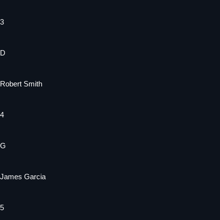
3
D
Robert Smith
4
G
James Garcia
5