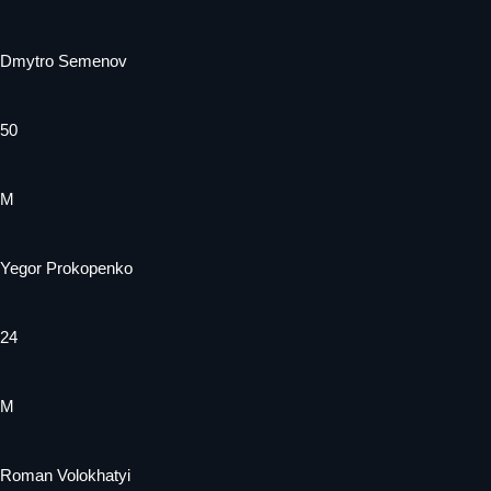
Dmytro Semenov
50
M
Yegor Prokopenko
24
M
Roman Volokhatyi