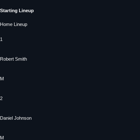
Starting Lineup
Home Lineup
1
Robert Smith
M
2
Daniel Johnson
M