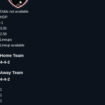
Odds not available
HDP
-1
3.05
2.58
Lineups
Lineup available
Home Team
4-4-2
Away Team
4-4-2
1
1
1