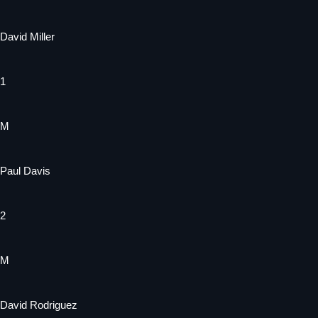
David Miller
1
M
Paul Davis
2
M
David Rodriguez