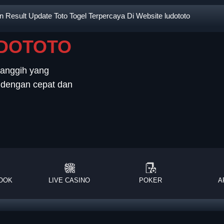
o Togel Terpercaya Di Website ludototo
DOTOTO
canggih yang
 dengan cepat dan
OOK
LIVE CASINO
POKER
A