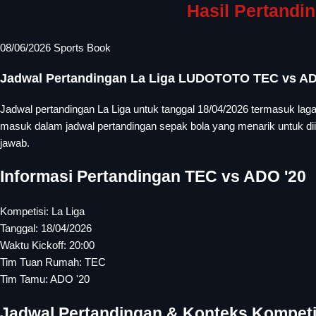
Hasil Pertandi
08/06/2026
Sports Book
Jadwal Pertandingan La Liga LUDOTOTO TEC vs ADO
Jadwal pertandingan La Liga untuk tanggal 18/04/2026 termasuk lag
masuk dalam jadwal pertandingan sepak bola yang menarik untuk diik
jawab.
Informasi Pertandingan TEC vs ADO '20
Kompetisi: La Liga
Tanggal: 18/04/2026
Waktu Kickoff: 20:00
Tim Tuan Rumah: TEC
Tim Tamu: ADO '20
Jadwal Pertandingan & Konteks Kompeti