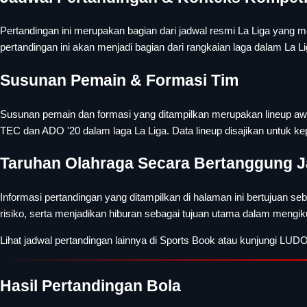
Pertandingan ini merupakan bagian dari jadwal resmi La Liga yang
pertandingan ini akan menjadi bagian dari rangkaian laga dalam La L
Susunan Pemain & Formasi Tim
Susunan pemain dan formasi yang ditampilkan merupakan lineup awa
TEC dan ADO '20 dalam laga La Liga. Data lineup disajikan untuk kep
Taruhan Olahraga Secara Bertanggung 
Informasi pertandingan yang ditampilkan di halaman ini bertujuan
risiko, serta menjadikan hiburan sebagai tujuan utama dalam mengiku
Lihat jadwal pertandingan lainnya di
Sports Book
atau kunjungi
LUD
Hasil Pertandingan Bola