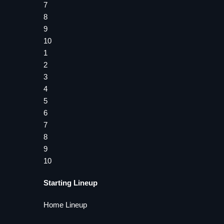
7
8
9
10
1
2
3
4
5
6
7
8
9
10
Starting Lineup
Home Lineup