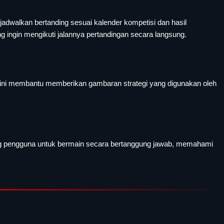
adwalkan bertanding sesuai kalender kompetisi dan hasil
ng ingin mengikuti jalannya pertandingan secara langsung.
i ini membantu memberikan gambaran strategi yang digunakan oleh
ong pengguna untuk bermain secara bertanggung jawab, memahami