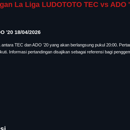
ngan La Liga LUDOTOTO TEC vs ADO '
 '20 18/04/2026
a antara TEC dan ADO '20 yang akan berlangsung pukul 20:00. Pertan
uti. Informasi pertandingan disajikan sebagai referensi bagi pengg
si