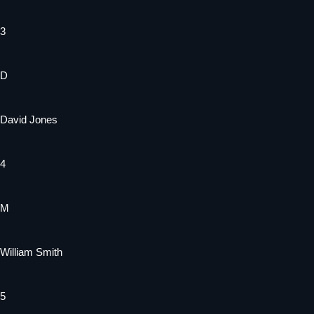
3
D
David Jones
4
M
William Smith
5