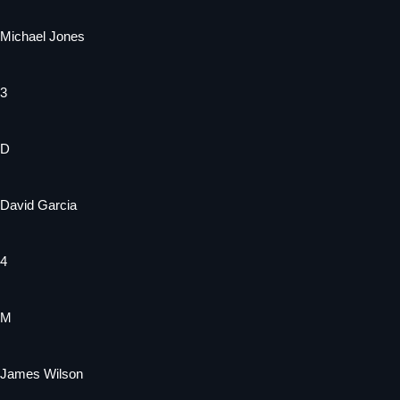
Michael Jones
3
D
David Garcia
4
M
James Wilson