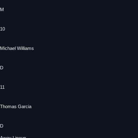
M
10
Michael Williams
D
11
Thomas Garcia
D
Away Lineup