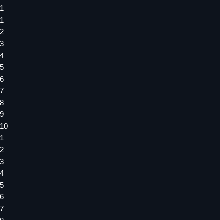
1
1
2
3
4
5
6
7
8
9
10
1
2
3
4
5
6
7