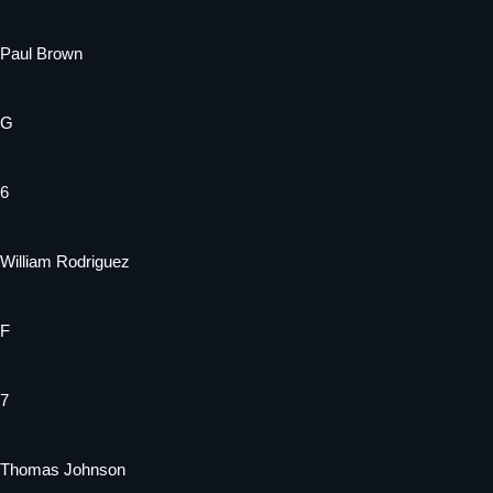
Paul Brown
G
6
William Rodriguez
F
7
Thomas Johnson