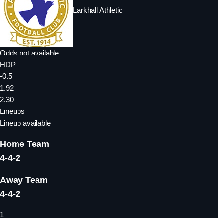
Larkhall Athletic
Odds not available
HDP
-0.5
1.92
2.30
Lineups
Lineup available
Home Team
4-4-2
Away Team
4-4-2
1