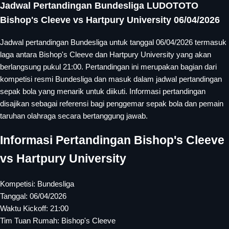
Jadwal Pertandingan Bundesliga LUDOTOTO
Bishop's Cleeve vs Hartpury University 06/04/2026
Jadwal pertandingan Bundesliga untuk tanggal 06/04/2026 termasuk
laga antara Bishop's Cleeve dan Hartpury University yang akan
berlangsung pukul 21:00. Pertandingan ini merupakan bagian dari
kompetisi resmi Bundesliga dan masuk dalam jadwal pertandingan
sepak bola yang menarik untuk diikuti. Informasi pertandingan
disajikan sebagai referensi bagi penggemar sepak bola dan pemain
taruhan olahraga secara bertanggung jawab.
Informasi Pertandingan Bishop's Cleeve
vs Hartpury University
Kompetisi: Bundesliga
Tanggal: 06/04/2026
Waktu Kickoff: 21:00
Tim Tuan Rumah: Bishop's Cleeve