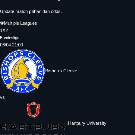
Update match pilihan dan odds.
⚽
Multiple Leagues
1
X
2
Bundesliga
06/04 21:00
Bishop's Cleeve
vs
Hartpury University