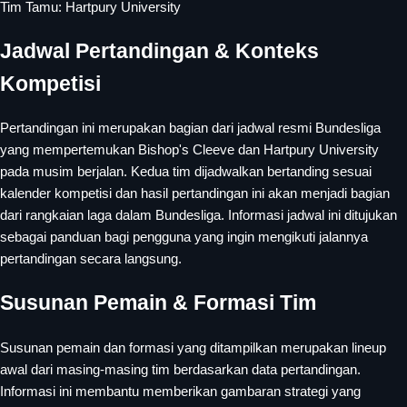
Tim Tamu: Hartpury University
Jadwal Pertandingan & Konteks
Kompetisi
Pertandingan ini merupakan bagian dari jadwal resmi Bundesliga
yang mempertemukan Bishop's Cleeve dan Hartpury University
pada musim berjalan. Kedua tim dijadwalkan bertanding sesuai
kalender kompetisi dan hasil pertandingan ini akan menjadi bagian
dari rangkaian laga dalam Bundesliga. Informasi jadwal ini ditujukan
sebagai panduan bagi pengguna yang ingin mengikuti jalannya
pertandingan secara langsung.
Susunan Pemain & Formasi Tim
Susunan pemain dan formasi yang ditampilkan merupakan lineup
awal dari masing-masing tim berdasarkan data pertandingan.
Informasi ini membantu memberikan gambaran strategi yang