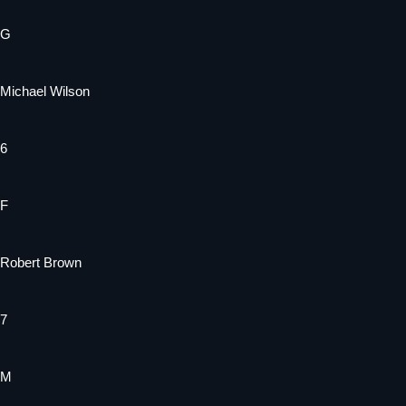
G
Michael Wilson
6
F
Robert Brown
7
M