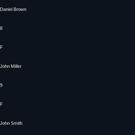
Daniel Brown
8
F
John Miller
9
F
John Smith