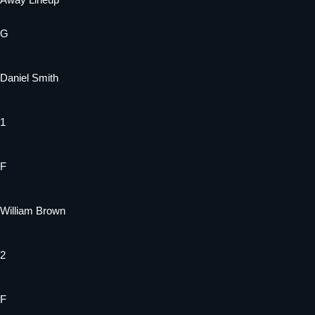
G
Daniel Smith
1
F
William Brown
2
F