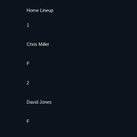
Home Lineup
1
Chris Miller
F
2
David Jones
F