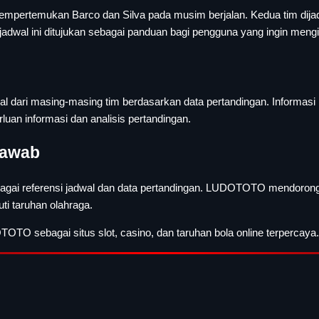
mempertemukan Barco dan Silva pada musim berjalan. Kedua tim dijad
i jadwal ini ditujukan sebagai panduan bagi pengguna yang ingin meng
l dari masing-masing tim berdasarkan data pertandingan. Informas
rluan informasi dan analisis pertandingan.
Jawab
 sebagai referensi jadwal dan data pertandingan. LUDOTOTO mendor
ti taruhan olahraga.
OTOTO
sebagai situs slot, casino, dan taruhan bola online terpercaya.