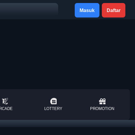
Masuk
Daftar
RCADE
LOTTERY
PROMOTION