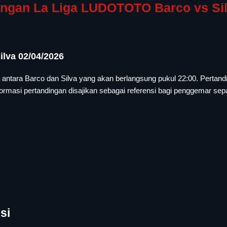
ingan La Liga LUDOTOTO Barco vs Silv
lva 02/04/2026
 antara Barco dan Silva yang akan berlangsung pukul 22:00. Pertand
nformasi pertandingan disajikan sebagai referensi bagi penggemar se
si