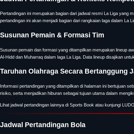
Pertandingan ini merupakan bagian dari jadwal resmi La Liga yang 
pertandingan ini akan menjadi bagian dari rangkaian laga dalam La L
Susunan Pemain & Formasi Tim
Susunan pemain dan formasi yang ditampilkan merupakan lineup awa
Al-Hidd dan Muharraq dalam laga La Liga. Data lineup disajikan untuk
Taruhan Olahraga Secara Bertanggung 
Informasi pertandingan yang ditampilkan di halaman ini bertujuan
risiko, serta menjadikan hiburan sebagai tujuan utama dalam mengiku
Lihat jadwal pertandingan lainnya di
Sports Book
atau kunjungi
LUD
Jadwal Pertandingan Bola