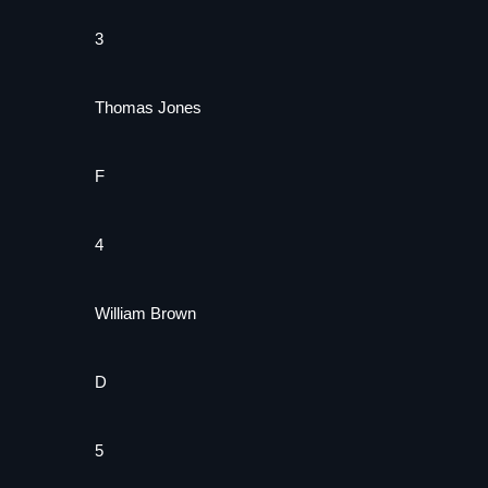
3
Thomas Jones
F
4
William Brown
D
5