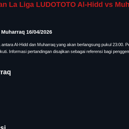
an La Liga LUDOTOTO Al-Hidd vs Muha
 Muharraq 16/04/2026
 antara Al-Hidd dan Muharraq yang akan berlangsung pukul 23:00. Pe
uti. Informasi pertandingan disajikan sebagai referensi bagi pengg
rraq
si