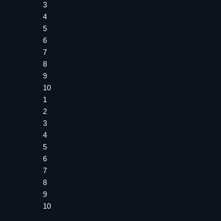
3
4
5
6
7
8
9
10
1
2
3
4
5
6
7
8
9
10