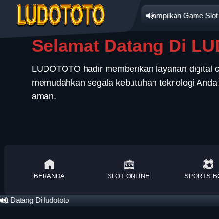
ritahuan : Situs Resmi Menampilkan Game Slot dan Result Update T
Selamat Datang Di
LU
LUDOTOTO hadir memberikan layanan digital 
memudahkan segala kebutuhan teknologi Anda
aman.
BERANDA
SLOT ONLINE
SPORTS B
atang Di ludototo