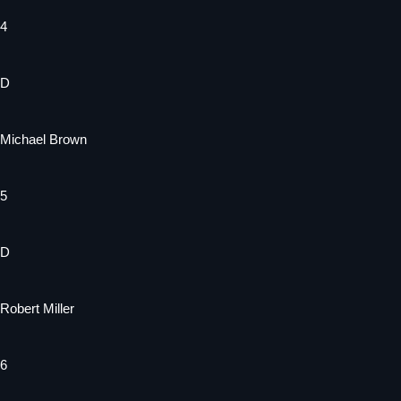
4
D
Michael Brown
5
D
Robert Miller
6