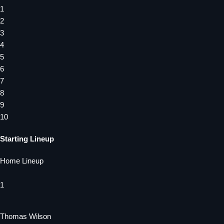
1
2
3
4
5
6
7
8
9
10
Starting Lineup
Home Lineup
1
Thomas Wilson