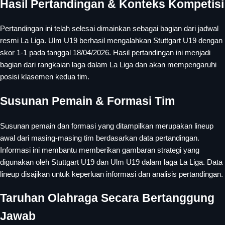
Hasil Pertandingan & Konteks Kompetisi
Pertandingan ini telah selesai dimainkan sebagai bagian dari jadwal
resmi La Liga. Ulm U19 berhasil mengalahkan Stuttgart U19 dengan
skor 1-1 pada tanggal 18/04/2026. Hasil pertandingan ini menjadi
bagian dari rangkaian laga dalam La Liga dan akan mempengaruhi
posisi klasemen kedua tim.
Susunan Pemain & Formasi Tim
Susunan pemain dan formasi yang ditampilkan merupakan lineup
awal dari masing-masing tim berdasarkan data pertandingan.
Informasi ini membantu memberikan gambaran strategi yang
digunakan oleh Stuttgart U19 dan Ulm U19 dalam laga La Liga. Data
lineup disajikan untuk keperluan informasi dan analisis pertandingan.
Taruhan Olahraga Secara Bertanggung
Jawab