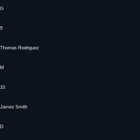
G
9
Thomas Rodriguez
M
10
James Smith
D