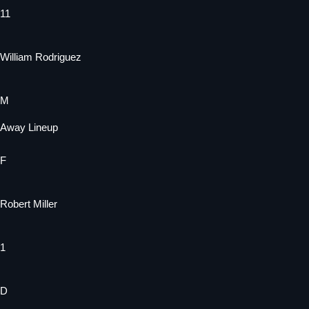
11
William Rodriguez
M
Away Lineup
F
Robert Miller
1
D