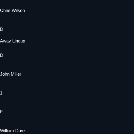
Chris Wilson
D
Away Lineup
D
John Miller
1
F
William Davis