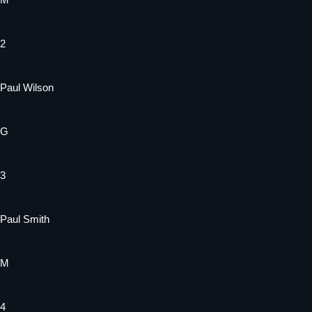
2
Paul Wilson
G
3
Paul Smith
M
4