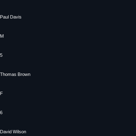
Paul Davis
M
5
Thomas Brown
F
6
David Wilson