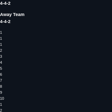
4-4-2
Away Team
4-4-2
1
1
1
2
3
4
5
6
7
8
9
10
1
2