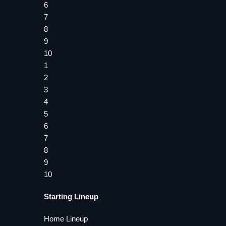
6
7
8
9
10
1
2
3
4
5
6
7
8
9
10
Starting Lineup
Home Lineup