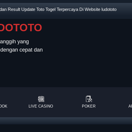
oto Togel Terpercaya Di Website ludototo
DOTOTO
canggih yang
 dengan cepat dan
OOK
LIVE CASINO
POKER
A