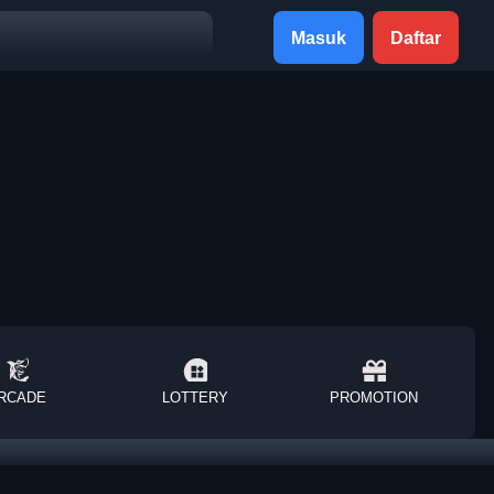
Masuk
Daftar
RCADE
LOTTERY
PROMOTION