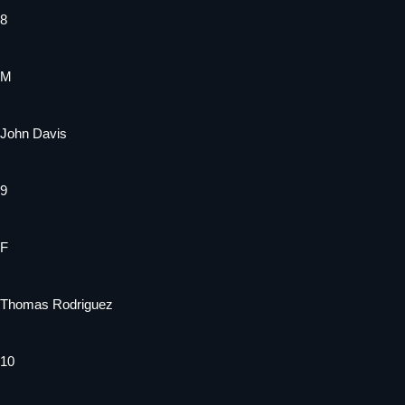
8
M
John Davis
9
F
Thomas Rodriguez
10