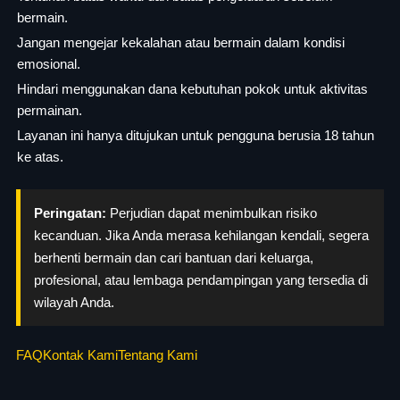
bermain.
Jangan mengejar kekalahan atau bermain dalam kondisi
emosional.
Hindari menggunakan dana kebutuhan pokok untuk aktivitas
permainan.
Layanan ini hanya ditujukan untuk pengguna berusia 18 tahun
ke atas.
Peringatan:
Perjudian dapat menimbulkan risiko
kecanduan. Jika Anda merasa kehilangan kendali, segera
berhenti bermain dan cari bantuan dari keluarga,
profesional, atau lembaga pendampingan yang tersedia di
wilayah Anda.
FAQ
Kontak Kami
Tentang Kami