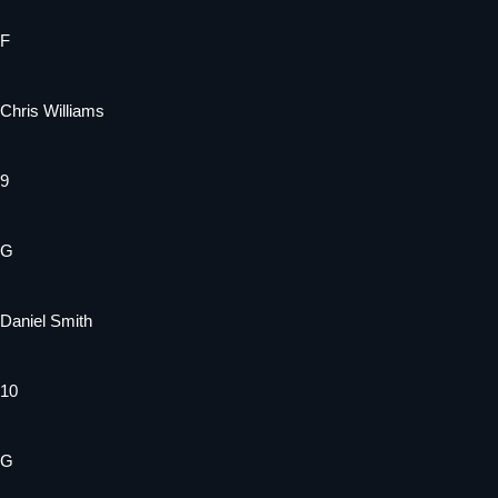
F
Chris Williams
9
G
Daniel Smith
10
G