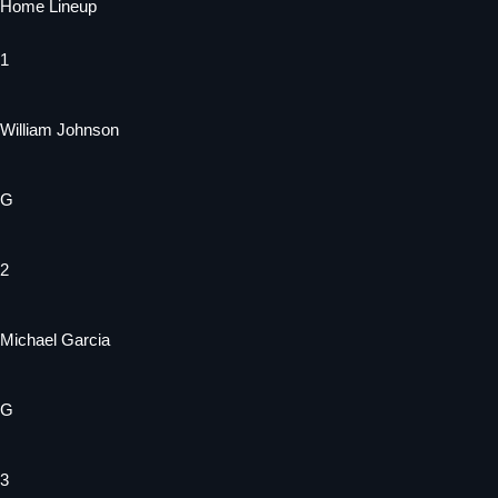
Home Lineup
1
William Johnson
G
2
Michael Garcia
G
3