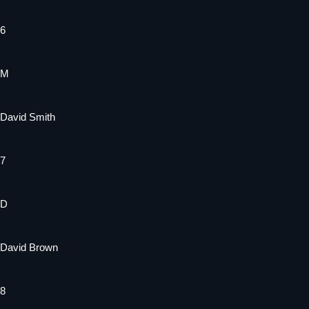
6
M
David Smith
7
D
David Brown
8