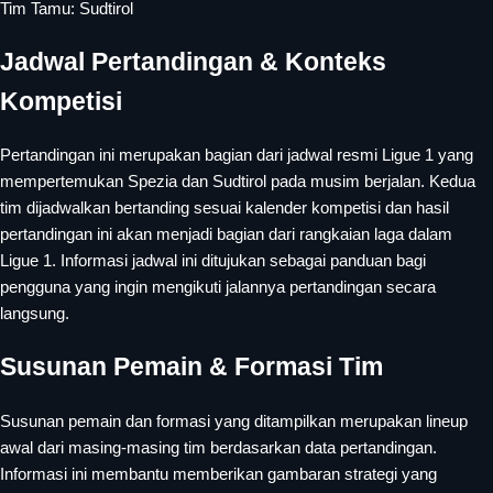
Tim Tamu: Sudtirol
Jadwal Pertandingan & Konteks
Kompetisi
Pertandingan ini merupakan bagian dari jadwal resmi Ligue 1 yang
mempertemukan Spezia dan Sudtirol pada musim berjalan. Kedua
tim dijadwalkan bertanding sesuai kalender kompetisi dan hasil
pertandingan ini akan menjadi bagian dari rangkaian laga dalam
Ligue 1. Informasi jadwal ini ditujukan sebagai panduan bagi
pengguna yang ingin mengikuti jalannya pertandingan secara
langsung.
Susunan Pemain & Formasi Tim
Susunan pemain dan formasi yang ditampilkan merupakan lineup
awal dari masing-masing tim berdasarkan data pertandingan.
Informasi ini membantu memberikan gambaran strategi yang