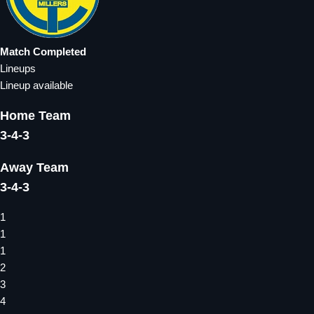
Match Completed
Lineups
Lineup available
Home Team
3-4-3
Away Team
3-4-3
1
1
1
2
3
4