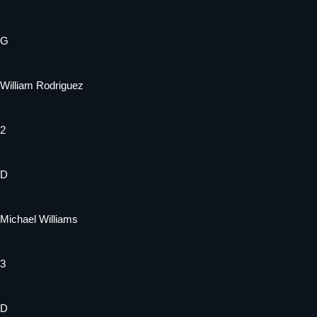
G
William Rodriguez
2
D
Michael Williams
3
D