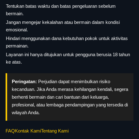
Tentukan batas waktu dan batas pengeluaran sebelum
bermain.
Jangan mengejar kekalahan atau bermain dalam kondisi
emosional.
Hindari menggunakan dana kebutuhan pokok untuk aktivitas
permainan.
Layanan ini hanya ditujukan untuk pengguna berusia 18 tahun
ke atas.
Peringatan:
Perjudian dapat menimbulkan risiko
kecanduan. Jika Anda merasa kehilangan kendali, segera
berhenti bermain dan cari bantuan dari keluarga,
profesional, atau lembaga pendampingan yang tersedia di
wilayah Anda.
FAQ
Kontak Kami
Tentang Kami