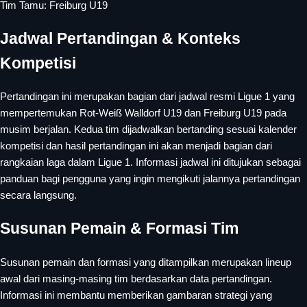
Tim Tamu: Freiburg U19
Jadwal Pertandingan & Konteks
Kompetisi
Pertandingan ini merupakan bagian dari jadwal resmi Ligue 1 yang
mempertemukan Rot-Weiß Walldorf U19 dan Freiburg U19 pada
musim berjalan. Kedua tim dijadwalkan bertanding sesuai kalender
kompetisi dan hasil pertandingan ini akan menjadi bagian dari
rangkaian laga dalam Ligue 1. Informasi jadwal ini ditujukan sebagai
panduan bagi pengguna yang ingin mengikuti jalannya pertandingan
secara langsung.
Susunan Pemain & Formasi Tim
Susunan pemain dan formasi yang ditampilkan merupakan lineup
awal dari masing-masing tim berdasarkan data pertandingan.
Informasi ini membantu memberikan gambaran strategi yang