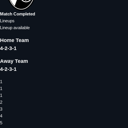
Match Completed
Lineups
Lineup available
Home Team
4-2-3-1
Away Team
4-2-3-1
1
1
1
2
3
4
5