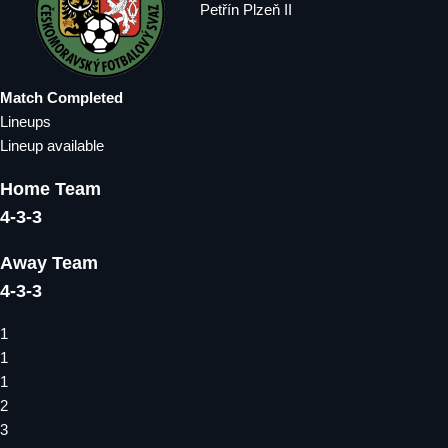
Petřín Plzeň II
Match Completed
Lineups
Lineup available
Home Team
4-3-3
Away Team
4-3-3
1
1
1
2
3