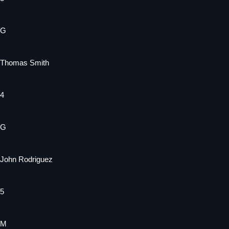
G
Thomas Smith
4
G
John Rodriguez
5
M