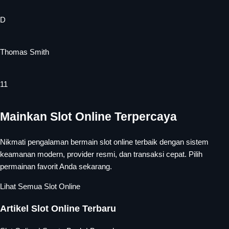
D
Thomas Smith
11
Mainkan Slot Online Terpercaya
Nikmati pengalaman bermain slot online terbaik dengan sistem
keamanan modern, provider resmi, dan transaksi cepat. Pilih
permainan favorit Anda sekarang.
Lihat Semua Slot Online
Artikel Slot Online Terbaru