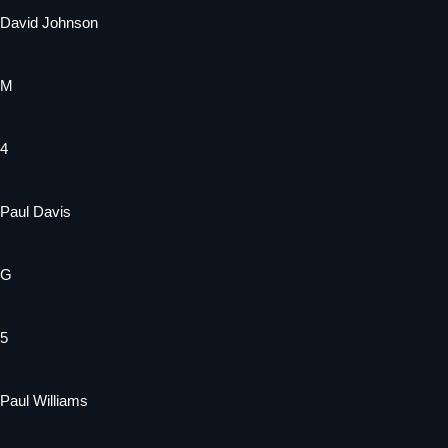
David Johnson
M
4
Paul Davis
G
5
Paul Williams