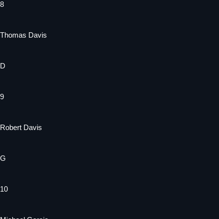
8
Thomas Davis
D
9
Robert Davis
G
10