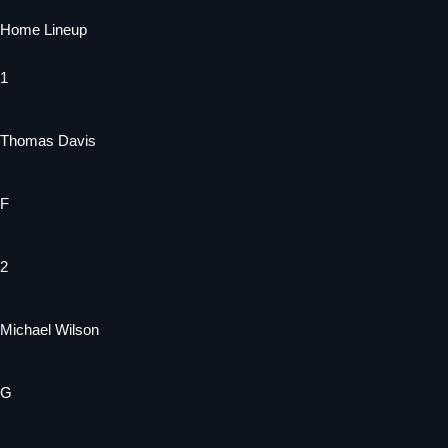
Home Lineup
1
Thomas Davis
F
2
Michael Wilson
G