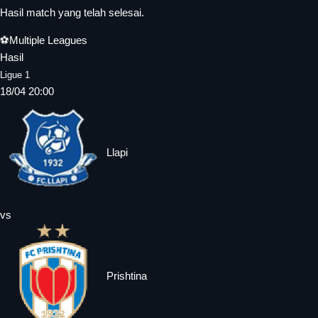
Hasil match yang telah selesai.
⚽
Multiple Leagues
Hasil
Ligue 1
18/04 20:00
Llapi
vs
Prishtina