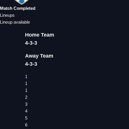
Match Completed
Lineups
Lineup available
Home Team
4-3-3
Away Team
4-3-3
1
1
1
2
3
4
5
6