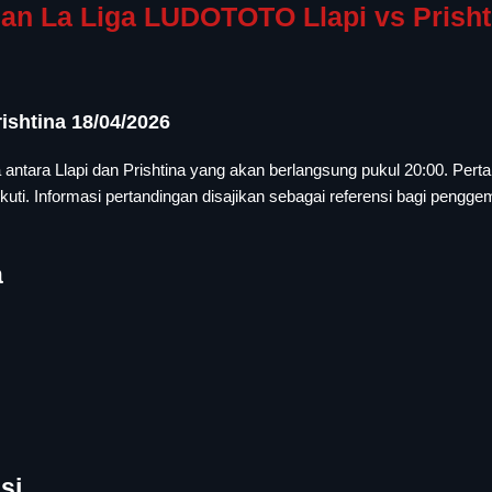
gan La Liga LUDOTOTO Llapi vs Prishti
shtina 18/04/2026
 antara Llapi dan Prishtina yang akan berlangsung pukul 20:00. Pert
uti. Informasi pertandingan disajikan sebagai referensi bagi pengg
a
si