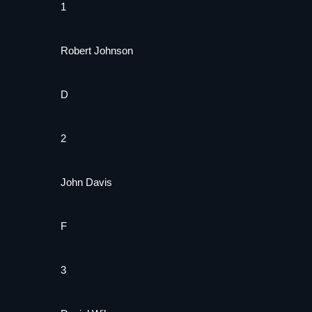
1
Robert Johnson
D
2
John Davis
F
3