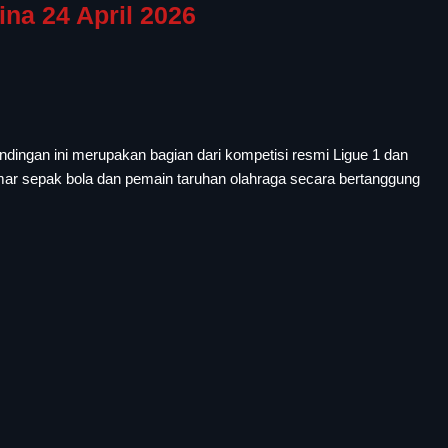
na 24 April 2026
andingan ini merupakan bagian dari kompetisi resmi Ligue 1 dan
emar sepak bola dan pemain taruhan olahraga secara bertanggung