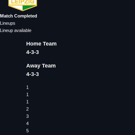
Match Completed
Lineups
Lineup available
Home Team
4-3-3
Away Team
4-3-3
1
1
1
2
3
4
5