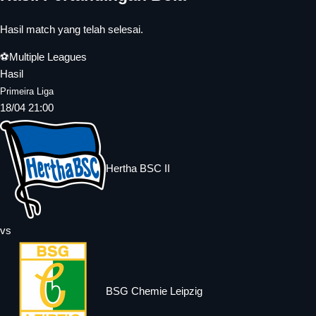
Hasil match yang telah selesai.
⚽
Multiple Leagues
Hasil
Primeira Liga
18/04 21:00
Hertha BSC II
vs
BSG Chemie Leipzig