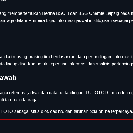
a yang mempertemukan Hertha BSC II dan BSG Chemie Leipzig pada mu
ian laga dalam Primeira Liga. Informasi jadwal ini ditujukan sebagai
l dari masing-masing tim berdasarkan data pertandingan. Informas
 lineup disajikan untuk keperluan informasi dan analisis pertanding
Jawab
 sebagai referensi jadwal dan data pertandingan. LUDOTOTO mendor
ti taruhan olahraga.
OTOTO
sebagai situs slot, casino, dan taruhan bola online terpercaya.