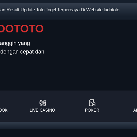
oto Togel Terpercaya Di Website ludototo
DOTOTO
canggih yang
 dengan cepat dan
OOK
LIVE CASINO
POKER
A