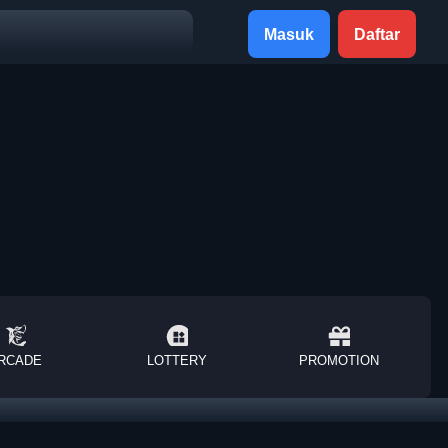
Masuk
Daftar
RCADE
LOTTERY
PROMOTION