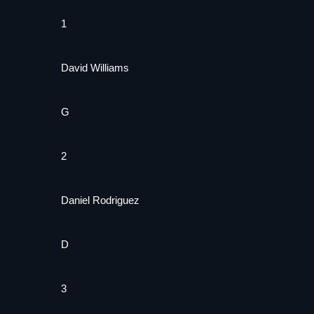
1
David Williams
G
2
Daniel Rodriguez
D
3