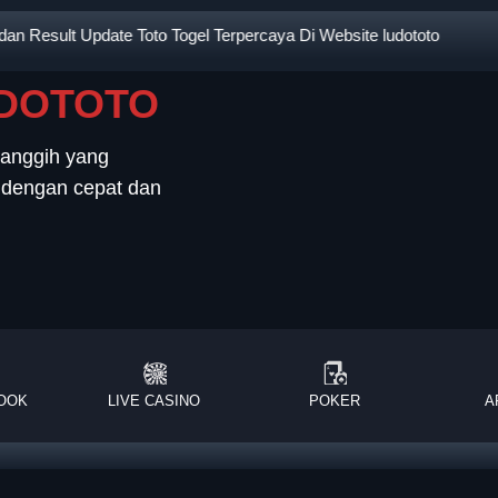
oto Togel Terpercaya Di Website ludototo
DOTOTO
canggih yang
 dengan cepat dan
OOK
LIVE CASINO
POKER
A