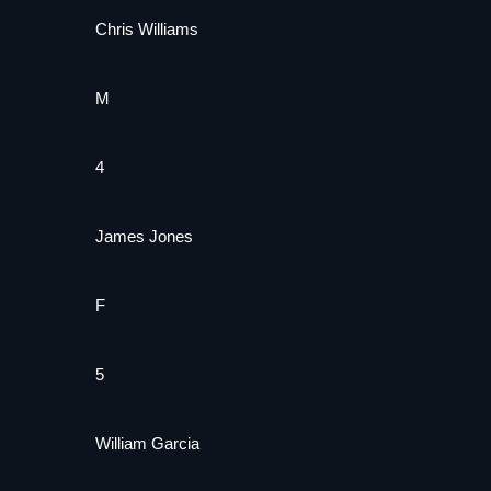
Chris Williams
M
4
James Jones
F
5
William Garcia