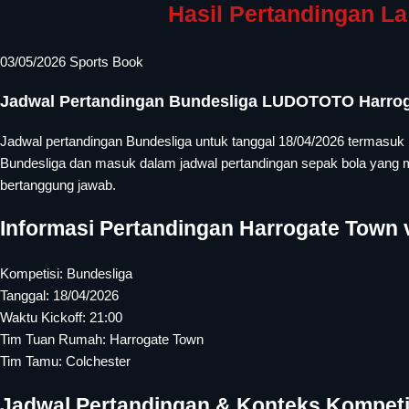
Hasil Pertandingan L
03/05/2026
Sports Book
Jadwal Pertandingan Bundesliga LUDOTOTO Harroga
Jadwal pertandingan Bundesliga untuk tanggal 18/04/2026 termasuk 
Bundesliga dan masuk dalam jadwal pertandingan sepak bola yang men
bertanggung jawab.
Informasi Pertandingan Harrogate Town 
Kompetisi: Bundesliga
Tanggal: 18/04/2026
Waktu Kickoff: 21:00
Tim Tuan Rumah: Harrogate Town
Tim Tamu: Colchester
Jadwal Pertandingan & Konteks Kompeti