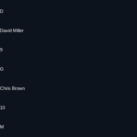
D
David Miller
9
G
Chris Brown
10
M