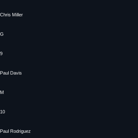
Chris Miller
G
9
Paul Davis
M
10
Paul Rodriguez