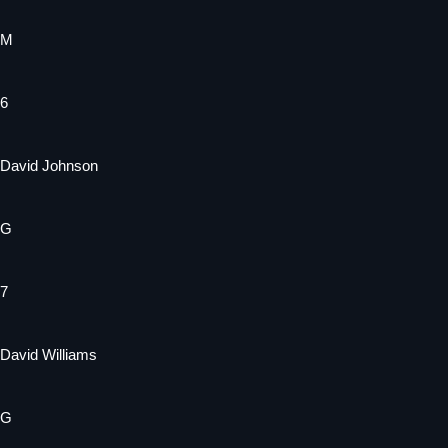
M
6
David Johnson
G
7
David Williams
G