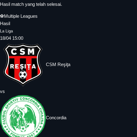
Hasil match yang telah selesai.
⚽
Multiple Leagues
Hasil
La Liga
18/04 15:00
CSM Reşiţa
vs
Concordia