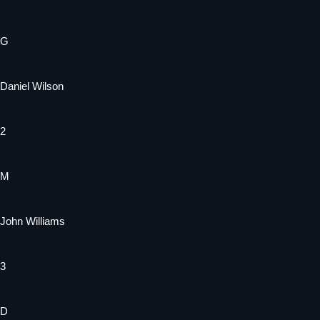
G
Daniel Wilson
2
M
John Williams
3
D