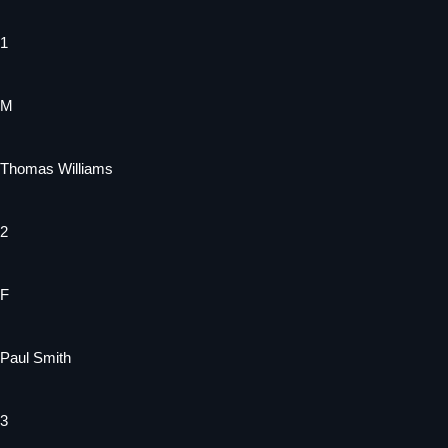
1
M
Thomas Williams
2
F
Paul Smith
3