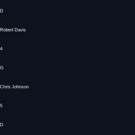
D
Robert Davis
4
G
Chris Johnson
5
D