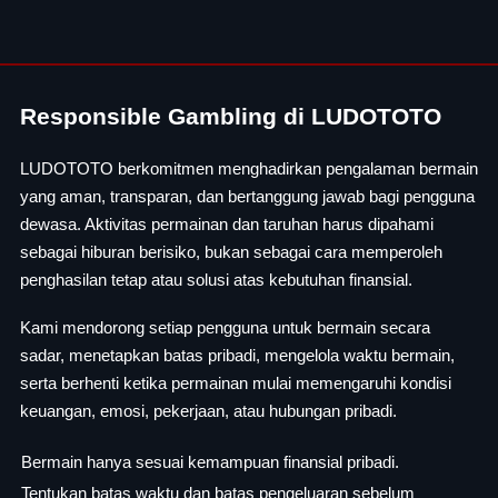
Responsible Gambling di LUDOTOTO
LUDOTOTO berkomitmen menghadirkan pengalaman bermain
yang aman, transparan, dan bertanggung jawab bagi pengguna
dewasa. Aktivitas permainan dan taruhan harus dipahami
sebagai hiburan berisiko, bukan sebagai cara memperoleh
penghasilan tetap atau solusi atas kebutuhan finansial.
Kami mendorong setiap pengguna untuk bermain secara
sadar, menetapkan batas pribadi, mengelola waktu bermain,
serta berhenti ketika permainan mulai memengaruhi kondisi
keuangan, emosi, pekerjaan, atau hubungan pribadi.
Bermain hanya sesuai kemampuan finansial pribadi.
Tentukan batas waktu dan batas pengeluaran sebelum