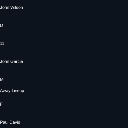
John Wilson
D
11
John Garcia
M
Away Lineup
F
Paul Davis