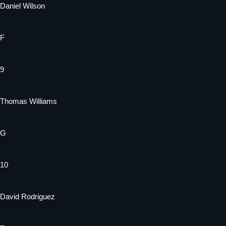
Daniel Wilson
F
9
Thomas Williams
G
10
David Rodriguez