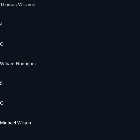
Thomas Williams
4
G
William Rodriguez
5
G
Michael Wilson