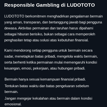
Responsible Gambling di LUDOTOTO
LUDOTOTO berkomitmen menghadirkan pengalaman bermain
yang aman, transparan, dan bertanggung jawab bagi pengguna
dewasa. Aktivitas permainan dan taruhan harus dipahami
sebagai hiburan berisiko, bukan sebagai cara memperoleh
penghasilan tetap atau solusi atas kebutuhan finansial.
Kami mendorong setiap pengguna untuk bermain secara
sadar, menetapkan batas pribadi, mengelola waktu bermain,
serta berhenti ketika permainan mulai memengaruhi kondisi
keuangan, emosi, pekerjaan, atau hubungan pribadi.
Bermain hanya sesuai kemampuan finansial pribadi.
Tentukan batas waktu dan batas pengeluaran sebelum
bermain.
Jangan mengejar kekalahan atau bermain dalam kondisi
emosional.