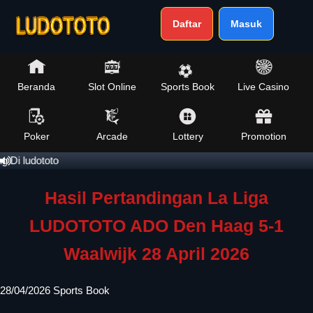
Daftar
Masuk
Beranda
Slot Online
Sports Book
Live Casino
Poker
Arcade
Lottery
Promotion
ludototo
Hasil Pertandingan La Liga
LUDOTOTO ADO Den Haag 5-1
Waalwijk 28 April 2026
28/04/2026
Sports Book