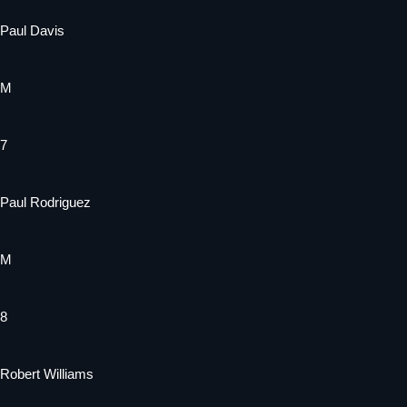
Paul Davis
M
7
Paul Rodriguez
M
8
Robert Williams