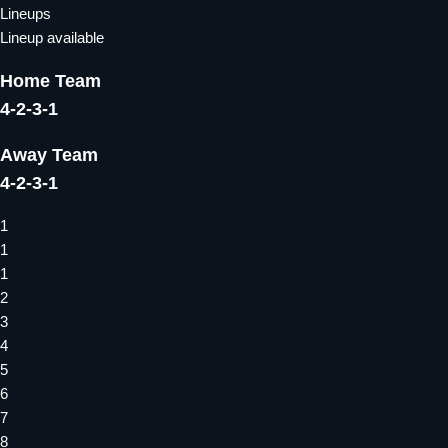
Lineups
Lineup available
Home Team
4-2-3-1
Away Team
4-2-3-1
1
1
1
2
3
4
5
6
7
8