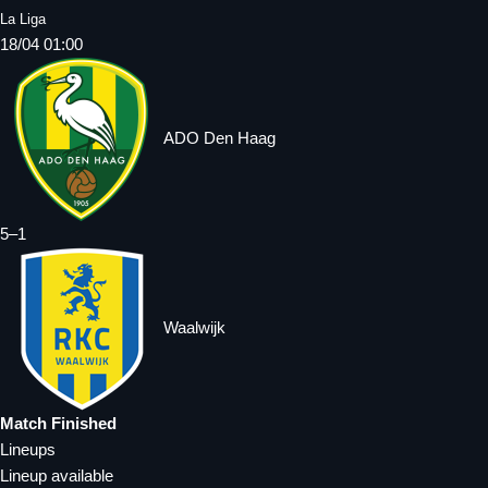
La Liga
18/04 01:00
ADO Den Haag
5
–
1
Waalwijk
Match Finished
Lineups
Lineup available