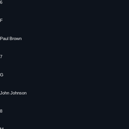
6
F
Paul Brown
7
G
John Johnson
8