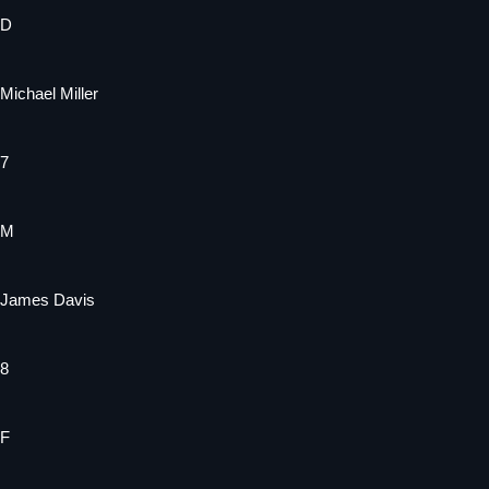
D
Michael Miller
7
M
James Davis
8
F