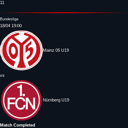
11
Bundesliga
18/04 19:00
Mainz 05 U19
vs
Nürnberg U19
Match Completed