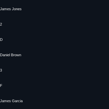
James Jones
2
D
Daniel Brown
3
F
James Garcia