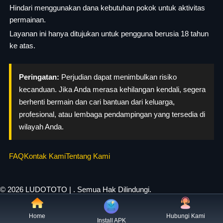
Hindari menggunakan dana kebutuhan pokok untuk aktivitas
permainan.
Layanan ini hanya ditujukan untuk pengguna berusia 18 tahun
ke atas.
Peringatan:
Perjudian dapat menimbulkan risiko
kecanduan. Jika Anda merasa kehilangan kendali, segera
berhenti bermain dan cari bantuan dari keluarga,
profesional, atau lembaga pendampingan yang tersedia di
wilayah Anda.
FAQ
Kontak Kami
Tentang Kami
© 2026
LUDOTOTO
| . Semua Hak Dilindungi.
Home
Hubungi Kami
Install APK